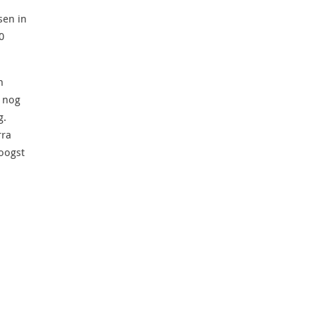
sen in
0
n
s nog
g.
rra
toogst