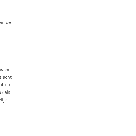
van de
ns en
slacht
afton.
k als
lijk