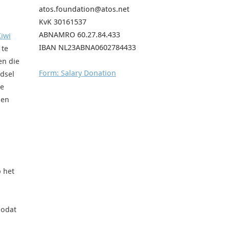
atos.foundation@atos.net
KvK 30161537
ABNAMRO 60.27.84.433
iwi
IBAN NL23ABNA0602784433
 te
en die
Form: Salary Donation
dsel
de
 en
p het
zodat