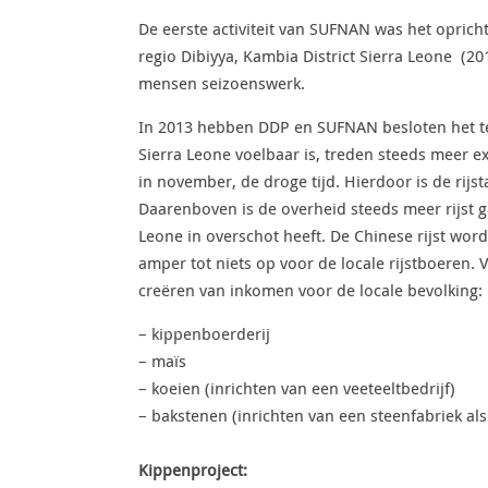
De eerste activiteit van SUFNAN was het oprich
regio Dibiyya, Kambia District Sierra Leone (20
mensen seizoenswerk.
In 2013 hebben DDP en SUFNAN besloten het tele
Sierra Leone voelbaar is, treden steeds meer ex
in november, de droge tijd. Hierdoor is de rij
Daarenboven is de overheid steeds meer rijst ga
Leone in overschot heeft. De Chinese rijst wor
amper tot niets op voor de locale rijstboeren. 
creëren van inkomen voor de locale bevolking:
– kippenboerderij
– maïs
– koeien (inrichten van een veeteeltbedrijf)
– bakstenen (inrichten van een steenfabriek al
Kippenproject: