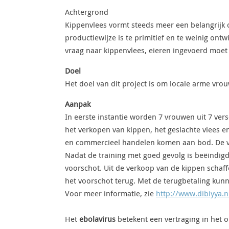
Achtergrond
Kippenvlees vormt steeds meer een belangrijk o
productiewijze is te primitief en te weinig ont
vraag naar kippenvlees, eieren ingevoerd moet
Doel
Het doel van dit project is om locale arme vr
Aanpak
In eerste instantie worden 7 vrouwen uit 7 ve
het verkopen van kippen, het geslachte vlees en
en commercieel handelen komen aan bod. De vr
Nadat de training met goed gevolg is beëindig
voorschot. Uit de verkoop van de kippen schaff
het voorschot terug. Met de terugbetaling ku
Voor meer informatie, zie
http://www.dibiyya.n
Het
ebolavirus
betekent een vertraging in het o