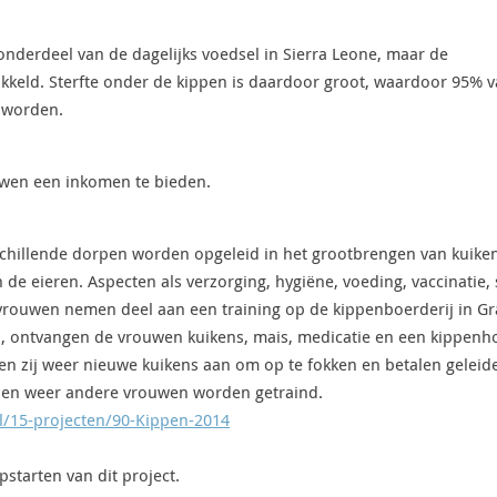
nderdeel van de dagelijks voedsel in Sierra Leone, maar de
wikkeld. Sterfte onder de kippen is daardoor groot, waardoor 95% 
 worden.
ouwen een inkomen te bieden.
rschillende dorpen worden opgeleid in het grootbrengen van kuike
 de eieren. Aspecten als verzorging, hygiëne, voeding, vaccinatie, 
ouwen nemen deel aan een training op de kippenboerderij in Gr
d, ontvangen de vrouwen kuikens, mais, medicatie en een kippenho
en zij weer nieuwe kuikens aan om op te fokken en betalen geleide
nnen weer andere vrouwen worden getraind.
l/15-projecten/90-Kippen-2014
pstarten van dit project.