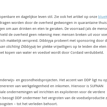
openbare en dagelijkse leven stil. Zie ook het artikel op onze
blueK
 dragen worden door de overheid gedwongen in quarantaine thuis
mogen om aan drinken en eten te geraken. De voorraad (als de mens
 hield de overheid geen rekening mee: mensen breken uit voor voe
zich makkelijk verspreid. Dibbiyya probeert met sponsoring door 
e van stichting Dibbiyya
) ter plekke vrijwilligers op te leiden die eten
 het kopen van water en voedsel wordt door Cordaid verdubbeld.
onderwijs- en gezondheidsprojecten. Het accent van DDP ligt nu o
genereren van werkgelegenheid en inkomen. Hiervoor is SUFNAN
ciale ondernemingen wil inrichten en exploiteren voor de verdere
ten beoogt DDP ondermeer het vergroten van de voedselproductie 
 oogsten – tot het verleden behoort.