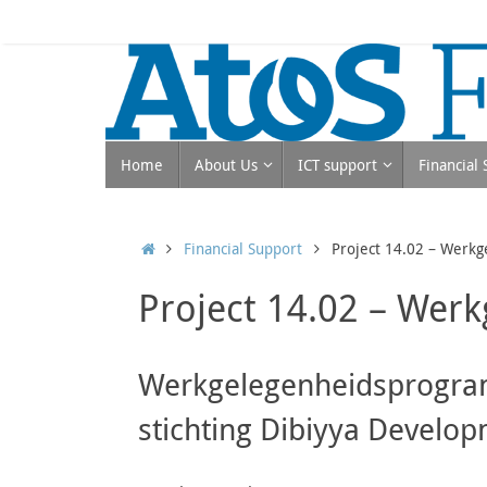
Skip
to
content
Skip
Home
About Us
ICT support
Financial
to
content
Home
Financial Support
Project 14.02 – Werkg
Project 14.02 – Werk
Werkgelegenheidsprogram
stichting Dibiyya Develop