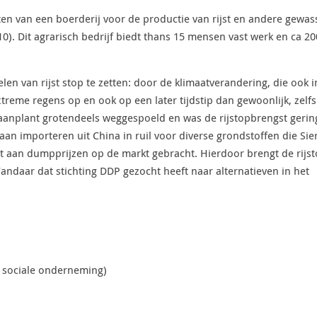
ten van een boerderij voor de productie van rijst en andere gewas
10). Dit agrarisch bedrijf biedt thans 15 mensen vast werk en ca 20
n van rijst stop te zetten: door de klimaatverandering, die ook i
treme regens op en ook op een later tijdstip dan gewoonlijk, zelf
staanplant grotendeels weggespoeld en was de rijstopbrengst gerin
an importeren uit China in ruil voor diverse grondstoffen die Sie
dt aan dumpprijzen op de markt gebracht. Hierdoor brengt de rijs
Vandaar dat stichting DDP gezocht heeft naar alternatieven in het
s sociale onderneming)